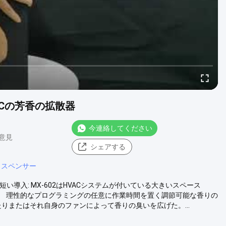
HVACの芳香の拡散器
今連絡してください
 意見
シェアする
ィスペンサー
機械 短い導入: MX-602はHVACシステムが付いている大きいスペース
ある。 理性的なプログラミングの任意に作業時間を置く調節可能な香りの
りまたはそれ自身のファンによって香りの臭いを広げた。...