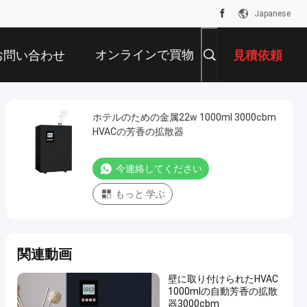
Japanese
オンラインで買物
お問い合わせ
見積依頼
をすること
ホテルのための金属22w 1000ml 3000cbm
HVACの芳香の拡散器
今連絡してください
もっと 学ぶ
関連動画
壁に取り付けられたHVAC
1000mlの自動芳香の拡散
器3000cbm