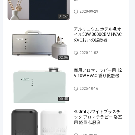
自動フレグランスディフュー
2020-09-29
ザー
01:57
アルミニウム ホテル4Lオ
イル50W 3000CBM HVAC
のにおいの拡散器
自動フレグランスディフュー
2020-11-02
ザー
02:06
商用アロマテラピー用 12
V 10W HVAC 香り拡散機
hvacのにおいシステム
2025-10-16
00:45
400ml ホワイトプラスチ
ック アロマテラピー 浴室
用 軽量 低騒音
アロマセラピーの拡散器