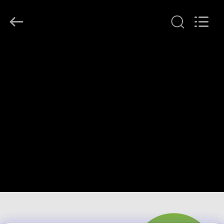
©
2016
-
2026
Shenzhen
Maxwin
Industrial
家
Co.,
Ltd..
All
Rights
Reserved.
プ
ロ
ダ
ク
ト
私