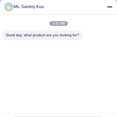
達
Ms. Sammy Kuo
に
つ
3:32 AM
い
Good day, what product are you looking for?
て
工
場
旅
行
品
HVAC 4ml/h 1500cbmの香りのホテルのための自動芳香機械