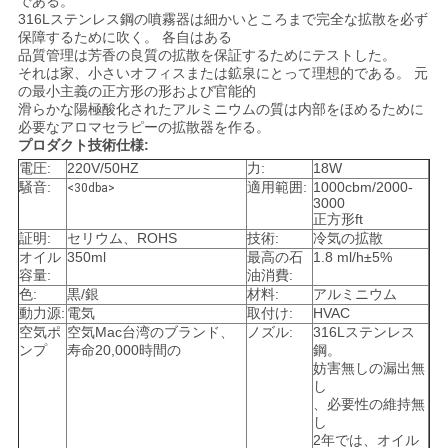
である。
316Lステンレス鋼の噴霧器は細かいところまで完全な拡散を必ず
い
保障するために吹く。 各自はある
品質管理は芳香の良質の拡散を保証するためにテストした。
それは家、小さいオフィスまたは鉱泉にとって理想的である。 元
の最小主義の正方形の形および官能的
引
滑らかな陽極酸化されたアルミニウムの質は内部をほめるために
必要なアロマセラピーの拡散器を作る。
用
プロダクト技術仕様:
電圧:
220V/50HZ
力:
18W
を
騒音:
適用範囲:
1000cbm/2000-
<30dba>
3000
要
正方形ft
証明:
セリウム、ROHS
技術:
冷気の拡散
求
オイル
350ml
最高の石
1.8 ml/h±5%
容量:
油消費:
色:
黒/銀
材料:
アルミニウム
し
動力源:
電気
取付け:
HVAC
空気ポ
空気Mac台湾のブランド、
ノズル:
316Lステンレス
な
ンプ
寿命20,000時間の
鋼。
妨害無しの漏出無
さ
し
、必要性の維持無
い
し
2年では、オイル