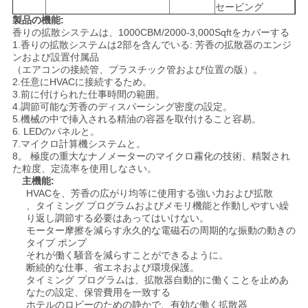
セービング
製品の機能:
SHOPPING
香りの拡散システムは、1000CBM/2000-3,000Sqftをカバーする
1.香りの拡散システムは2部を含んでいる: 芳香の拡散器のエンジ
ONLINE
ンおよび設置付属品
（エアコンの接続管、プラスチック管および位置の版）。
2.任意にHVACに接続するため。
地
3.前に付けられた仕事時間の範囲。
4.調節可能な芳香のディスパーシング密度の設定。
5.機械の中で挿入される精油の容器を取付けること容易。
図
6. LEDのパネルと。
7.マイクロ計算機システムと。
8。 極度の重大なナノメーターのマイクロ霧化の技術、精製され
PRIVACY
た粒度、定流率を使用しなさい。
主機能:
POLICY
HVACを、芳香の広がり均等に使用する強い力および拡散
、タイミング プログラムおよびメモリ機能と作動しやすい繰
り返し調節する必要はあってはいけない。
モーター摩擦を減らす永久的な電磁石の周期的な振動の動きの
タイプ ポンプ
それが働く騒音を減らすことができるように。
断続的な仕事、省エネおよび環境保護。
タイミング プログラムは、拡散器自動的に働くことを止めあ
なたの設定、保管費用を一致する
ホテルのロビーのための静かで、有効な働く拡散器