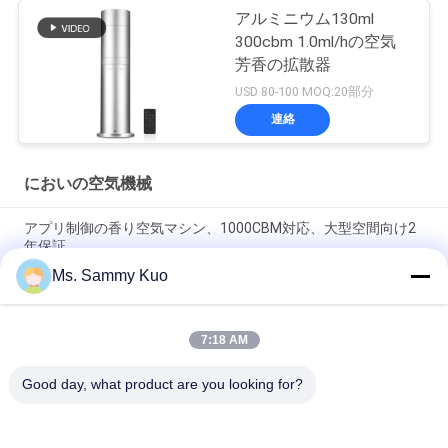
アルミニウム130ml
300cbm 1.0ml/hの空気
芳香の拡散器
USD 80-100 MOQ:20部分
連絡
においの空気機械
アプリ制御の香り空気マシン、1000CBM対応、大型空間向け2
年保証
Ms. Sammy Kuo
500CBMカバーと耐久性のある金属シェルで商用用途のための
アプリ制御臭味気機
7:18 AM
WIFI 4G APP Control 150ml Capacity Silent Operation Scent Air
Machine for Commercial and Hotel Use
Good day, what product are you looking for?
人気カテゴリ
すべて