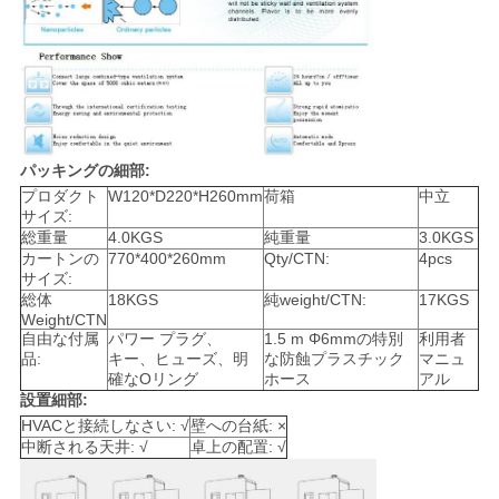
パッキングの細部:
プロダクト
W120*D220*H260mm
荷箱
中立
サイズ:
総重量
4.0KGS
純重量
3.0KGS
カートンの
770*400*260mm
Qty/CTN:
4pcs
サイズ:
総体
18KGS
純weight/CTN:
17KGS
Weight/CTN
自由な付属
パワー プラグ、
1.5 m Φ6mmの特別
利用者
品:
キー、ヒューズ、明
な防蝕プラスチック
マニュ
確なOリング
ホース
アル
設置細部:
HVACと接続しなさい: √
壁への台紙: ×
中断される天井: √
卓上の配置: √