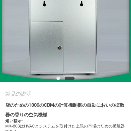
質
管
理
私
達
に
連
絡
製品の説明
し
店のための1000のCBMの計算機制御の自動においの拡散
器の香りの空気機械
な
短い指示:
MX-803はHVACとシステムを取付けた上限の市場のための拡散器
さ