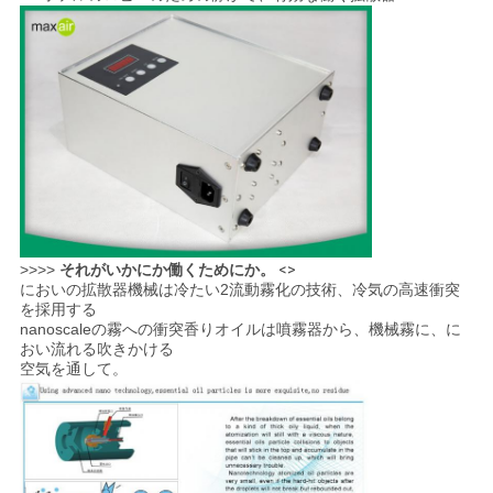
>>>>
それがいかにか働くためにか。
<>
においの拡散器機械は冷たい2流動霧化の技術、冷気の高速衝突
を採用する
nanoscaleの霧への衝突香りオイルは噴霧器から、機械霧に、に
おい流れる吹きかける
空気を通して。