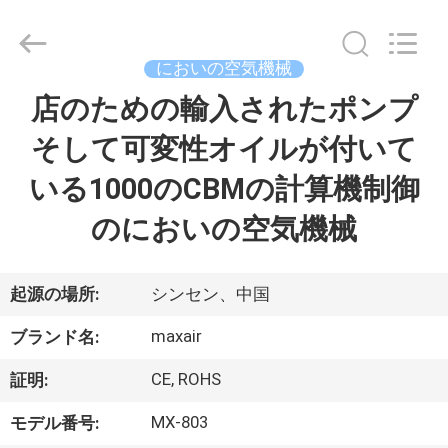
©
2016
-
2026
Shenzhen
においの空気機械
Maxwin
Industrial
店のための輸入されたポンプ
家
Co.,
Ltd..
All
そして可変性オイルが付いて
Rights
Reserved.
プ
いる1000のCBMの計算機制御
ロ
のにおいの空気機械
ダ
ク
起源の場所:
シンセン、中国
ト
maxair
ブランド名:
CE, ROHS
証明:
私
MX-803
モデル番号: