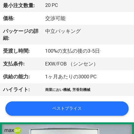
達
20 PC
最小注文数量:
に
価格:
交渉可能
つ
パッケージの詳
中立パッキング
い
細:
て
受渡し時間:
100%の支払の後の3-5日·
支払条件:
EXW/FOB （シンセン）
工
供給の能力:
1ヶ月あたりの3000 PC
場
,
ハイライト:
旅
商業におい機械
芳香剤機械
行
ベストプライス
品