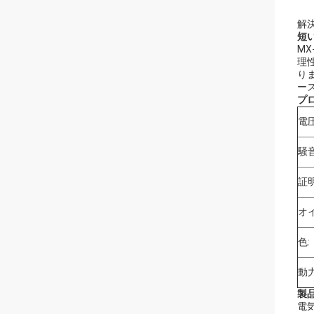
解
短い
M
理
り
ー
プ
電圧
騒音
証明
オ
色:
動力
製
電気