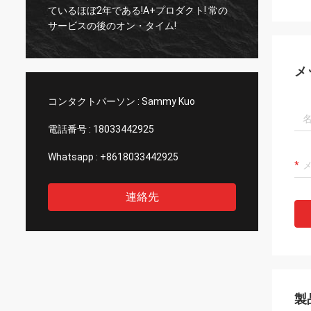
みとし
ているほぼ2年である!A+プロダクト! 常の
である。 非常に専門のにおい
サービスの後のオン・タイム!
造業者
メ
コンタクトパーソン :
Sammy Kuo
電話番号 :
18033442925
Whatsapp :
+8618033442925
連絡先
製