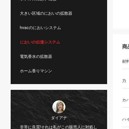
大きい区域のにおいの拡散器
hvacのにおいシステム
においの伝達システム
商
電気香水の拡散器
材
ホーム香りマシン
力
カ
ダイアナ
ハ
積
まさに
非常に良質!それは私がこの販売人に対処し