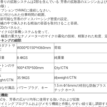
1.香りの拡散システムは2部を含んでいる: 芳香の拡散器のエンジンお
の版）。
 オプションでHVACに接続しなさい。
. 前に付けられた仕事時間の範囲。
.調節可能な芳香のディスパーシング密度の設定。
.機械の中で挿入される精油の容器を取付けること容易。
 LCDのパネルと。
. マイクロ計算機システムを使って。
8. 極度の重大なナノメーターのマイクロ霧化の技術、精製された粒度、
ッキングの細部:
ロダクト サ
荷箱:
W300*D150*H360mm
:
重量
純重量
8.4KGS
ートンのサ
900*470*500mm
Qty/CTN:
:
体
純weight/CTN:
35.9KGS
ight/CTN
1.5 m Φ16mmの特別な防蝕プラス
由な付属品:
パワー プラグ、キー
チック ホース
主機能:
VACを、芳香の広がり均等に使用する強い力および拡散
タイミング プログラムおよびメモリ機能と作動しやすい繰り返し調節す