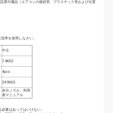
よび設置付属品（エアコンの接続管、プラスチック管および位置
定流率を使用しなさい。
中立
7.4KGS
4pcs
34.9KGS
余分ノズル、利用
者マニュアル
る必要はあってはいけない。