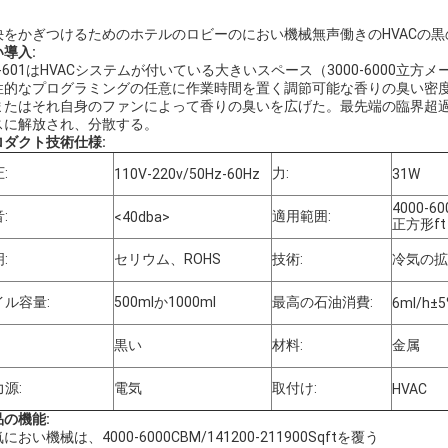
決をかぎつけるためのホテルのロビーのにおい機械無声働きのHVACの
導入:
X-601はHVACシステムが付いている大きいスペース（3000-6000
性的なプログラミングの任意に作業時間を置く調節可能な香りの臭い密度
またはそれ自身のファンによって香りの臭いを広げた。最先端の臨界超過
スに解放され、分散する。
ロダクト技術仕様:
:
力:
110V-220v/50Hz-60Hz
31W
4000-60
:
適用範囲:
<40dba>
正方形ft
:
セリウム、ROHS
技術:
冷気の拡
イル容量:
500mlか1000ml
最高の石油消費:
6ml/h±
黒い
材料:
金属
源:
電気
取付け:
HVAC
品の機能:
におい機械は、4000-6000CBM/141200-211900Sqftを覆う