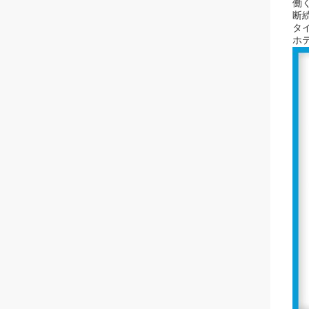
働
断
タ
ホ