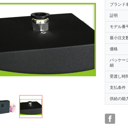
ブランド
証明
モデル番
最小注文
価格
パッケー
細
受渡し時
支払条件
供給の能