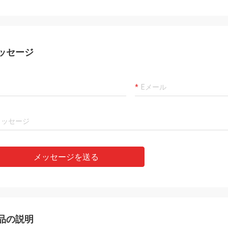
て丁度。それは無声および大きい霧
の拡散器の製
ッセージ
メッセージを送る
品の説明