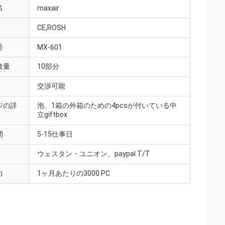
名
maxair
CE,ROSH
号
MX-601
数量
10部分
交渉可能
ジの詳
泡、1箱の外箱のための4pcsが付いている中
立giftbox
間
5-15仕事日
ウェスタン・ユニオン、paypal T/T
力
1ヶ月あたりの3000 PC