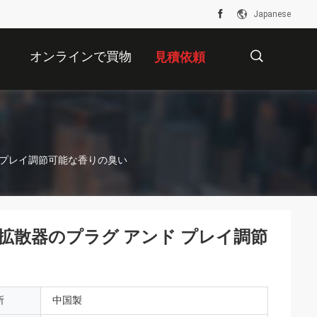
Japanese
オンラインで買物
見積依頼
をすること
描
 プレイ調節可能な香りの臭い
述
拡散器のプラグ アンド プレイ調節
所
中国製