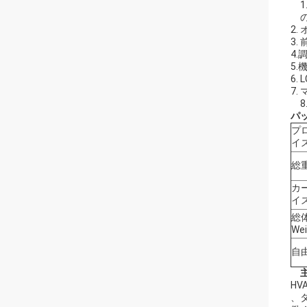
2.
3
4
5
6.
7
パ
プ
イズ
総
カ
イズ
総
We
自
H
、