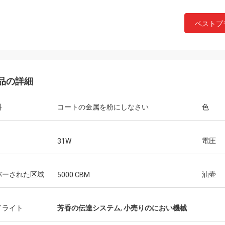
ベストプ
品の詳細
料
コートの金属を粉にしなさい
色
電圧
31W
バーされた区域
油壷
5000 CBM
モハメッド
イライト
芳香の伝達システム
,
小売りのにおい機械
よいプロダクト!記述され、速い船積