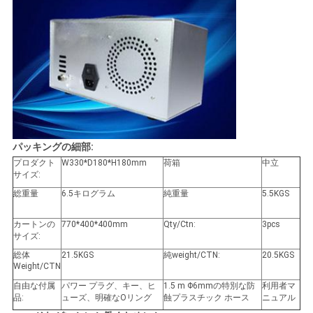
パッキングの細部:
プロダクト
W330*D180*H180mm
荷箱
中立
サイズ:
総重量
6.5キログラム
純重量
5.5KGS
カートンの
770*400*400mm
Qty/Ctn:
3pcs
サイズ:
総体
21.5KGS
純weight/CTN:
20.5KGS
Weight/CTN
自由な付属
パワー プラグ、キー、ヒ
1.5 m Φ6mmの特別な防
利用者マ
品:
ューズ、明確なOリング
蝕プラスチック ホース
ニュアル