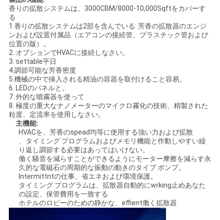
香りの拡散システムは、3000CBM/8000-10,000Sqftをカバーす
SHOPPING
る
1.香りの拡散システムは2部を含んでいる: 芳香の拡散器のエンジ
ONLINE
ンおよび設置付属品（エアコンの接続管、プラスチック管および
位置の版）。
2. オプションでHVACに接続しなさい。
3. settable平日
地
4.調節可能な芳香密度
5.機械の中で挿入される精油の容器を取付けること容易。
図
6. LEDのパネルと。
7. 外的な噴霧器を使って
8. 極度の重大なナノメーターのマイクロ霧化の技術、精製された
粒度、定流率を使用しなさい。
PRIVACY
主機能:
HVACを、芳香のspead均等に使用する強い力および拡散
POLICY
、タイミング プログラムおよびメモリ機能と作動しやすい繰
り返し調節する必要はあってはいけない。
働く騒音を減らすことができるようにモーター摩擦を減らす永
久的な電磁石の周期的な振動の動きのタイプ ポンプ。
Intermittntの仕事、省エネおよび環境保護。
タイミング プログラムは、拡散器自動的にwrking止めあなた
の設定、保管費用を一致する
ホテルのロビーのための静かな、effient働く拡散器