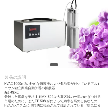
質
管
理
私
達
に
連
絡
製品の説明
HVAC 1000m2の外的な噴霧器および4L油壷が付いているアルミ
し
ニウム独立商業自動芳香の拡散器
短い指示:
な
分離した拡散を要求するMX-802は大型区域の一流のかぎつける
市場のために、またTP 50%がによって効率を高めるあなたの
さ
HVACシステムに理想的に接続されて設計されている（空気にま