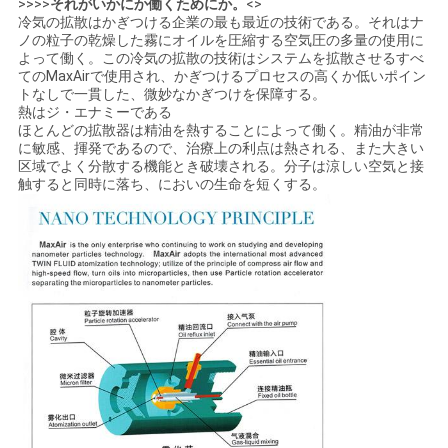
>>>>
それがいかにか働くためにか。
<>
冷気の拡散はかぎつける企業の最も最近の技術である。それはナ
ノの粒子の乾燥した霧にオイルを圧縮する空気圧の多量の使用に
よって働く。この冷気の拡散の技術はシステムを拡散させるすべ
てのMaxAirで使用され、かぎつけるプロセスの高くか低いポイン
トなしで一貫した、微妙なかぎつけを保障する。
熱はジ・エナミーである
ほとんどの拡散器は精油を熱することによって働く。精油が非常
に敏感、揮発であるので、治療上の利点は熱される、また大きい
区域でよく分散する機能とき破壊される。分子は涼しい空気と接
触すると同時に落ち、においの生命を短くする。