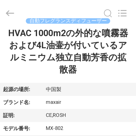
©
2016
-
2026
Shenzhen
自動フレグランスディフューザー
Maxwin
Industrial
HVAC 1000m2の外的な噴霧器
家
Co.,
Ltd..
All
および4L油壷が付いているア
Rights
Reserved.
プ
ルミニウム独立自動芳香の拡
ロ
散器
ダ
ク
起源の場所:
中国製
ト
maxair
ブランド名:
CE,ROSH
証明:
私
MX-802
モデル番号: