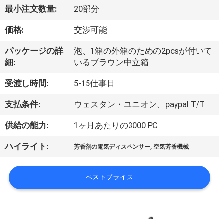
達
最小注文数量:
20部分
に
価格:
交渉可能
つ
パッケージの詳
泡、1箱の外箱のための2pcsが付いて
い
細:
いるブラウン中立箱
て
受渡し時間:
5-15仕事日
支払条件:
ウェスタン・ユニオン、paypal T/T
工
供給の能力:
1ヶ月あたりの3000 PC
場
,
ハイライト:
旅
芳香剤の電気ディスペンサー
空気芳香機械
行
ベストプライス
品