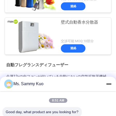
連絡
壁式自動香水分散器
交渉可能 MOQ:10部分
連絡
自動フレグランスディフューザー
金属12vの中ファンが付いている自動においの空気拡散器機械
3000CBM
Ms. Sammy Kuo
150ml washroom Plastic Automatic Fragrance Diffuser
Machine With timer and inside fan for odor control
8:51 AM
6000cbm 1000ml 31wの臭気制御香りの拡散器HVAC
Good day, what product are you looking for?