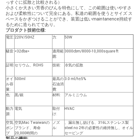
っすぐに拡散と比較される）
い
小さくか大きい芳香のびんを特色にして、この範囲は使いやすさ
および柔軟性について完全にある。私達の範囲を使うとサイズ ス
ペースをかぎつけることができ、装置は低いmaintanence持続す
るために造られてであり。
引
プロダクト技術仕様:
電圧:
220V/50HZ
力:
50W
用
騒音:
<32dba>
適用範
3000cbm/8000-10,000square ft
を
囲:
証明:
セリウム、ROHS
技術:
冷気の拡散
要
求
オイ
500ml
最高の
3.0 ml/h±5%
ル容
石油消
量:
費:
し
色:
黒/銀
材料:
アルミニウム
な
動力
電気
取付
HVAC
源:
け:
さ
空気
空気Mac Twaiwanの
ノズ
、漏出無し妨げる、316Lステンレス製
ポン
ブランド、寿命
ル:
steel.no 2年の必要性の維持無し、オイル
い
プ
20,000時間の
セービング
製品の機能: