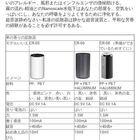
いのアレルギー、風邪またはインフルエンザの徴候助ける。
い
霧の流れ-精油とのNanoscale水低下はあなたの部屋を、空気をい
っぱいにし、あなたの呼吸をよりよくするために浄化する。
超音波静めなさい-私達の拡散器は静かな超音波質と、平和な芳香
の経験があることを必ず許可するある。
引
車の香りの拡散器
用
モデルいいえ
CR-05
CR-06
CR-08 （準備ができ
ているためすぐに）
を
要
イメージ
求
材料
PP、PBT
PP + PBT
PP + PBT
+ALUMINUM
+ALUMINUM
し
色
、紫色ピンク、赤い、白
、黒い、灰色
、黒い、灰色の金、
い、緑、黄色い青い黒い
の金、銀緑
銀緑
電圧
DC 5V 1A
DC 5V 1A
DC 5V 1A
な
造り-電池の…
はい
はい
はい
力
1.5W
1.5W
1.5W
さ
働く通貨
100mA
100mA
100mA
騒音
<40db>
<40db>
<40db>
い
結め換え品の
10ml
10ml
10ml
びん