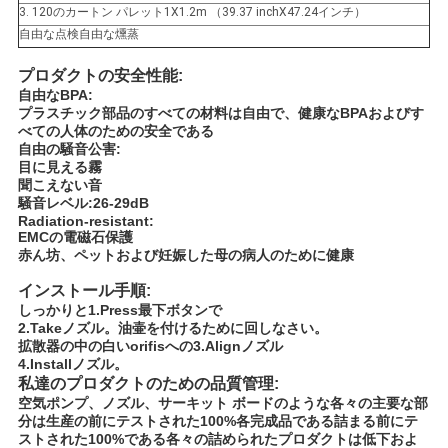
3. 120のカートン パレット1X1.2m （39.37 inchX47.24インチ）
自由な点検自由な燻蒸
プロダクトの安全性能:
自由なBPA:
プラスチック部品のすべての材料は自由で、健康なBPAおよびす
べての人体のための安全である
自由の騒音公害:
目に見える霧
聞こえない音
騒音レベル:26-29dB
Radiation-resistant:
EMCの電磁石保護
赤ん坊、ペットおよび妊娠した母の病人のために健康
インストール手順:
しっかりと1.Press最下ボタンで
2.Takeノズル。油壷を付けるために回しなさい。
拡散器の中の白いorifisへの3.Alignノズル
4.Installノズル。
私達のプロダクトのための品質管理:
空気ポンプ、ノズル、サーキット ボードのような各々の主要な部
分は生産の前にテストされた100%各完成品である詰まる前にテ
ストされた100%である各々の詰められたプロダクトは低下およ