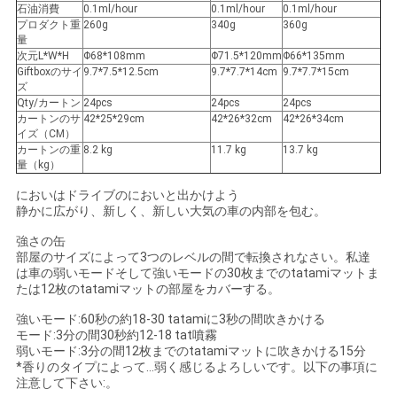
石油消費
0.1ml/hour
0.1ml/hour
0.1ml/hour
プロダクト重
260g
340g
360g
SHOPPING
量
次元L*W*H
Φ68*108mm
Φ71.5*120mm
Φ66*135mm
ONLINE
Giftboxのサイ
9.7*7.5*12.5cm
9.7*7.7*14cm
9.7*7.7*15cm
ズ
Qty/カートン
24pcs
24pcs
24pcs
地
カートンのサ
42*25*29cm
42*26*32cm
42*26*34cm
イズ（CM）
カートンの重
8.2 kg
11.7 kg
13.7 kg
図
量（kg）
においはドライブのにおいと出かけよう
静かに広がり、新しく、新しい大気の車の内部を包む。
PRIVACY
強さの缶
POLICY
部屋のサイズによって3つのレベルの間で転換されなさい。私達
は車の弱いモードそして強いモードの30枚までのtatamiマットま
たは12枚のtatamiマットの部屋をカバーする。
強いモード:60秒の約18-30 tatamiに3秒の間吹きかける
モード:3分の間30秒約12-18 tat噴霧
弱いモード:3分の間12枚までのtatamiマットに吹きかける15分
*香りのタイプによって…弱く感じるよろしいです。以下の事項に
注意して下さい:。