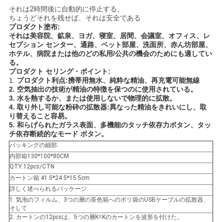
それは2時間後に自動的に停止する。
ちょうどそれを残せば、それは安全である
プロダクト塗布:
それは美容院、鉱泉、ヨガ、寝室、居間、会議室、オフィス、レ
セプション センター、通路、ペット部屋、洗面所、赤ん坊部屋、
ホテル、病院または他のどの私用/公共の機会のためにも適してい
る。
プロダクト セリング・ポイント:
1.
プロダクト利点:携帯用無水、純粋な精油、再充電可能無線
2. 空気抽出の技術が精油の特徴を保つのに使用されている。
3. 水を熱するか、または使用しないで物理的に拡散。
4. 取り外し可能な粉砕の拡散器:異なった精油をきれいにし、取
り替えること容易。
5. 和らげられたガラス表面、多機能のタッチ依存力ボタン、タッ
チ依存断続的なモード ボタン。
パッキングの細部:
内部箱130*100*80CM
QTY:12pcs/CTN
カートン箱:41.5*24.5*15.5cm
詳しく述べられるパッケージ:
1. 気泡のフィルム、3つの層の茶色箱へのポリ袋のUSBケーブルの拡散器、
そして
2. カートンの12pcsは、5つの層K=Kのカートンを波形を付けた。