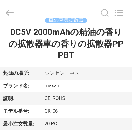
©
2016
-
2026
Shenzhen
車の空気拡散器
Maxwin
Industrial
DC5V 2000mAhの精油の香り
家
Co.,
Ltd..
All
の拡散器車の香りの拡散器PP
Rights
Reserved.
プ
PBT
ロ
起源の場所:
シンセン、中国
ダ
maxair
ク
ブランド名:
ト
CE, ROHS
証明:
CR-06
モデル番号:
私
20 PC
最小注文数量: