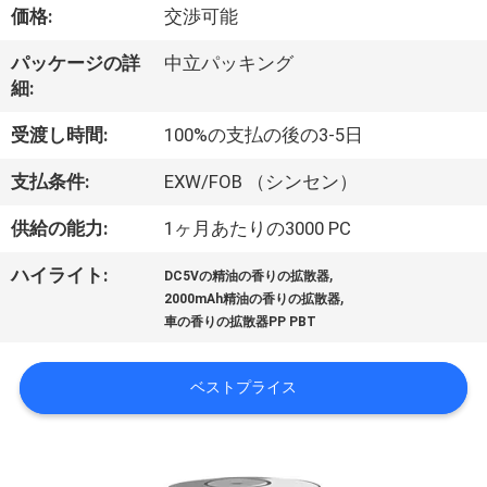
達
価格:
交渉可能
に
パッケージの詳
中立パッキング
つ
細:
い
受渡し時間:
100%の支払の後の3-5日
て
支払条件:
EXW/FOB （シンセン）
供給の能力:
1ヶ月あたりの3000 PC
工
,
ハイライト:
DC5Vの精油の香りの拡散器
場
,
2000mAh精油の香りの拡散器
車の香りの拡散器PP PBT
旅
行
ベストプライス
品