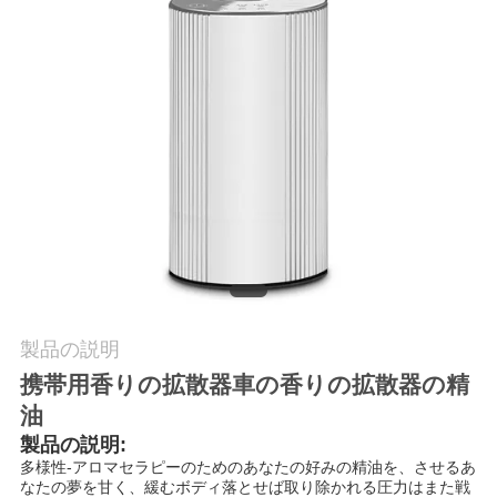
質
管
理
私
達
に
連
製品の説明
絡
携帯用香りの拡散器車の香りの拡散器の精
し
油
な
製品の説明:
多様性-アロマセラピーのためのあなたの好みの精油を、させるあ
さ
なたの夢を甘く、緩むボディ落とせば取り除かれる圧力はまた戦