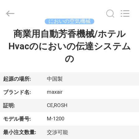
©
2016
-
2026
Shenzhen
においの空気機械
Maxwin
Industrial
商業用自動芳香機械/ホテル
家
Co.,
Ltd..
All
Hvacのにおいの伝達システム
Rights
Reserved.
プ
の
ロ
ダ
起源の場所:
中国製
ク
maxair
ブランド名:
ト
CE,ROSH
証明:
M-1200
モデル番号:
私
最小注文数量:
交渉可能