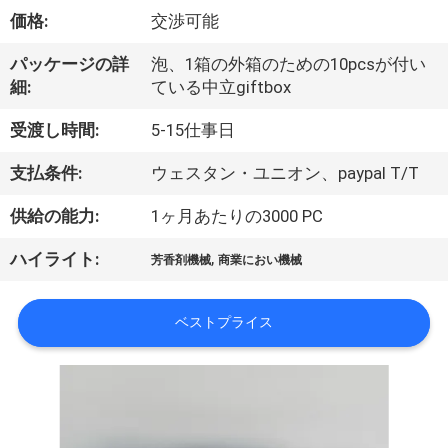
達
価格:
交渉可能
に
パッケージの詳
泡、1箱の外箱のための10pcsが付い
つ
細:
ている中立giftbox
い
受渡し時間:
5-15仕事日
て
支払条件:
ウェスタン・ユニオン、paypal T/T
供給の能力:
1ヶ月あたりの3000 PC
工
,
ハイライト:
場
芳香剤機械
商業におい機械
旅
ベストプライス
行
品