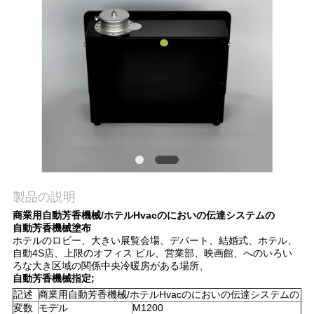
質
管
理
私
達
に
連
製品の説明
商業用自動芳香機械/ホテルHvacのにおいの伝達システムの
絡
自動芳香機械塗布
ホテルのロビー、大きい展覧会場、デパート、結婚式、ホテル、
し
自動4S店、上限のオフィス ビル、営業部、映画館、へのいろい
ろな大き区域の関係中央冷暖房がある場所、
な
自動芳香機械指定;
記述
商業用自動芳香機械/ホテルHvacのにおいの伝達システムの
さ
変数
モデル
M1200