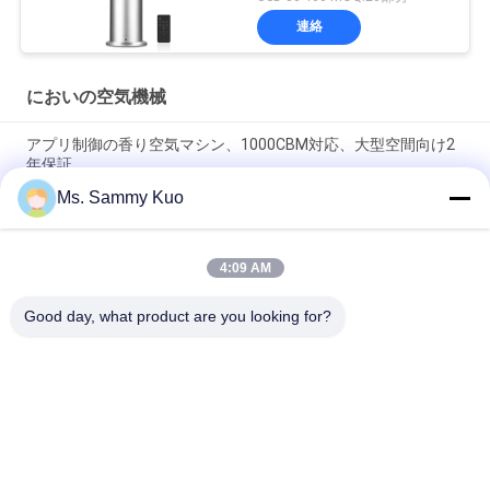
連絡
においの空気機械
アプリ制御の香り空気マシン、1000CBM対応、大型空間向け2
年保証
Ms. Sammy Kuo
500CBMカバーと耐久性のある金属シェルで商用用途のための
アプリ制御臭味気機
4:09 AM
WIFI 4G APP Control 150ml Capacity Silent Operation Scent Air
Machine for Commercial and Hotel Use
Good day, what product are you looking for?
人気カテゴリ
すべて
においの空気機械
においの拡散器機械
ホテルコレクション 