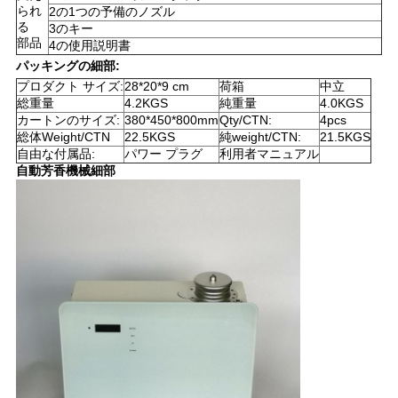
られ
2の1つの予備のノズル
る
3のキー
SHOPPING
部品
4の使用説明書
ONLINE
パッキングの細部:
プロダクト サイズ:
28*20*9 cm
荷箱
中立
総重量
4.2KGS
純重量
4.0KGS
地
カートンのサイズ:
380*450*800mm
Qty/CTN:
4pcs
総体Weight/CTN
22.5KGS
純weight/CTN:
21.5KGS
自由な付属品:
パワー プラグ
利用者マニュアル
図
自動芳香機械細部
PRIVACY
POLICY