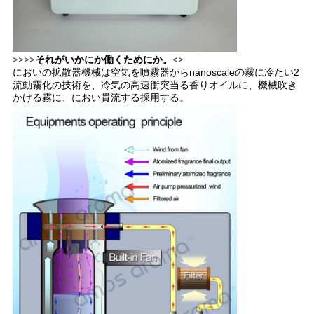
>>>>
それがいかにか働くためにか。
<>
においの拡散器機械は空気を噴霧器からnanoscaleの霧に冷たい2
流動霧化の技術を、冷気の高速衝突当る香りオイルに、機械吹き
かける霧に、におい貫流する採用する。