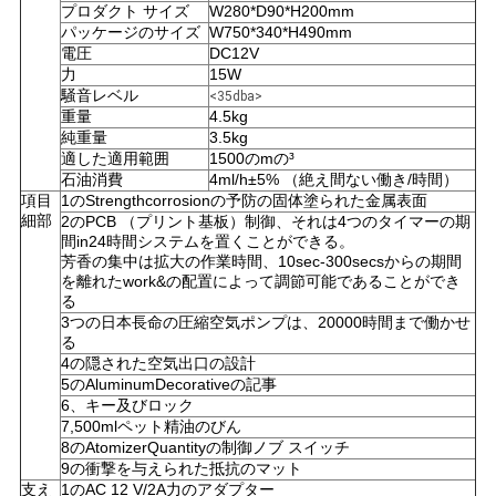
プロダクト サイズ
W280*D90*H200mm
い
パッケージのサイズ
W750*340*H490mm
電圧
DC12V
力
15W
騒音レベル
<35dba>
引
重量
4.5kg
純重量
3.5kg
用
適した適用範囲
1500のmの³
石油消費
4ml/h±5% （絶え間ない働き/時間）
を
項目
1のStrengthcorrosionの予防の固体塗られた金属表面
細部
2のPCB （プリント基板）制御、それは4つのタイマーの期
要
間in24時間システムを置くことができる。
芳香の集中は拡大の作業時間、10sec-300secsからの期間
を離れたwork&の配置によって調節可能であることができ
求
る
3つの日本長命の圧縮空気ポンプは、20000時間まで働かせ
し
る
4の隠された空気出口の設計
な
5のAluminumDecorativeの記事
6、キー及びロック
さ
7,500mlペット精油のびん
8のAtomizerQuantityの制御ノブ スイッチ
い
9の衝撃を与えられた抵抗のマット
支え
1のAC 12 V/2A力のアダプター