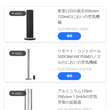
客室LCDの表示300cbm
120mlのにおいの空気機
械
交渉可能 MOQ:10部分
連絡
リモート・コントロール
300CBM 6W POMのノズ
ルのにおいの空気機械
交渉可能 MOQ:交渉可能
連絡
アルミニウム130ml
300cbm 1.0ml/hの空気
芳香の拡散器
USD 80-100 MOQ:20部分