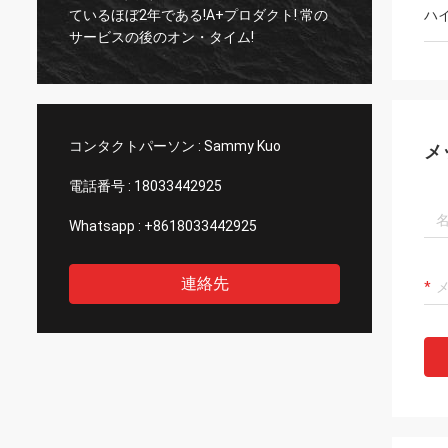
みとし
ているほぼ2年である!A+プロダクト! 常の
ハ
である。 非常に専門のにおい
サービスの後のオン・タイム!
造業者
コンタクトパーソン :
Sammy Kuo
メ
電話番号 :
18033442925
Whatsapp :
+8618033442925
連絡先