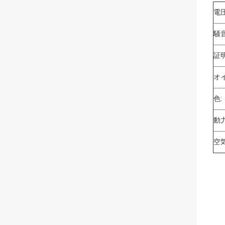
電圧
騒音
証明
オ
色:
動力
空