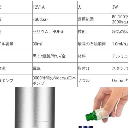
:
力:
12V1A
3W
80-10
:
適用範囲:
<30dba>
2000squ
:
セリウム、ROHS
技術:
冷気の拡
イル容量:
最高の石油消費:
30ml
1.0ml/h
黒く/銀製/青い/金
材料:
アルミニ
源:
電気
取付け:
スタンバ
3000時間のNidecの日本
気ポンプ
ノズル:
Omronの
ポンプ