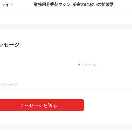
て丁度。それは無声および大きい霧
イライト
業務用芳香剤マシン
,
浴室のにおいの拡散器
の拡散器の製
ッセージ
メッセージを送る