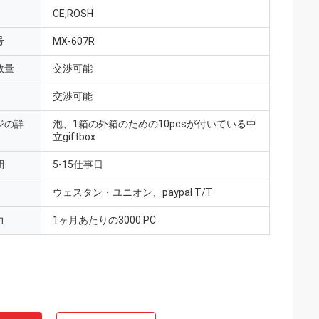
CE,ROSH
号
MX-607R
数量
交渉可能
交渉可能
ジの詳
泡、1箱の外箱のための10pcsが付いている中
立giftbox
間
5-15仕事日
ウェスタン・ユニオン、paypal T/T
力
1ヶ月あたりの3000 PC