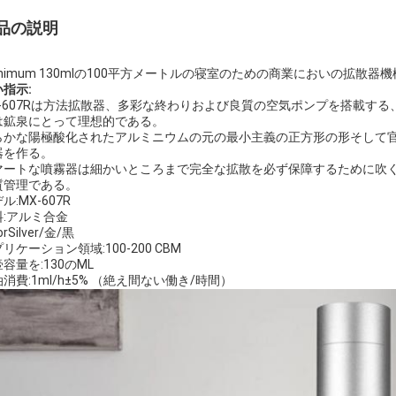
品の説明
unimum 130mlの100平方メートルの寝室のための商業においの拡散器機
指示:
X-607Rは方法拡散器、多彩な終わりおよび良質の空気ポンプを搭載す
は鉱泉にとって理想的である。
らかな陽極酸化されたアルミニウムの元の最小主義の正方形の形そして
器を作る。
マートな噴霧器は細かいところまで完全な拡散を必ず保障するために吹
質管理である。
ル:MX-607R
料:アルミ合金
orSilver/金/黒
リケーション領域:100-200 CBM
容量を:130のML
消費:1ml/h±5% （絶え間ない働き/時間）