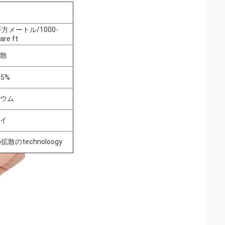
0平方メートル/1000-
are ft
散
±5%
ウム
イ
拡散のtechnoloogy