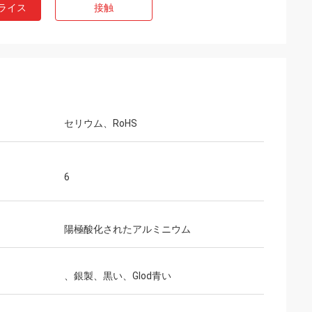
ライス
接触
セリウム、RoHS
）
6
陽極酸化されたアルミニウム
、銀製、黒い、Glod青い