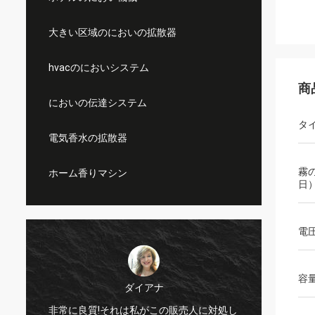
大きい区域のにおいの拡散器
hvacのにおいシステム
商
においの伝達システム
タ
電気香水の拡散器
霧
ホーム香りマシン
日
電
容
ダイアナ
積
まさに
非常に良質!それは私がこの販売人に対処し