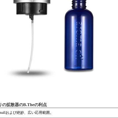
りの拡散器のB.Theの利点
Smallおよび絶妙、広い応用範囲。