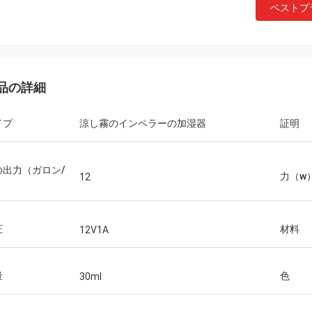
ベストプ
品の詳細
イプ
涼し霧のインペラーの加湿器
証明
の出力（ガロン/
力（w
12
）
圧
材料
12V1A
量
色
30ml
モハメッド
よいプロダクト!記述され、速い船積