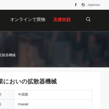
Japanese
オンラインで買物
見積依頼
をすること
描
の拡散器機械
述
商業においの拡散器機械
所
中国製
名
maxair